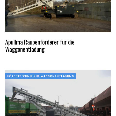
Apullma Raupenförderer für die
Waggonentladung
POSTED
ON
13.
SEPTEMBER
FÖRDERTECHNIK ZUR WAGGONENTLADUNG
2023