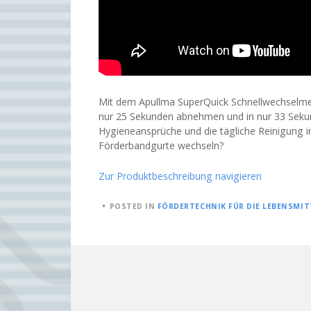
Mit dem Apullma SuperQuick Schnellwechselmec
nur 25 Sekunden abnehmen und in nur 33 Sekund
Hygieneansprüche und die tägliche Reinigung in
Förderbandgurte wechseln?
Zur Produktbeschreibung navigieren
POSTED
POSTED IN
FÖRDERTECHNIK FÜR DIE LEBENSMIT
ON
26.
JUNI
2015