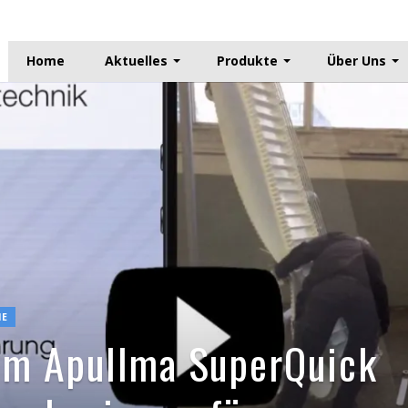
Home
Aktuelles
Produkte
Über Uns
IE
um Apullma SuperQuick