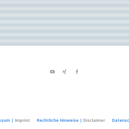
Youtube
XING
Facebook
ssum
|
Imprint
Rechtliche Hinweise
|
Disclaimer
Datens