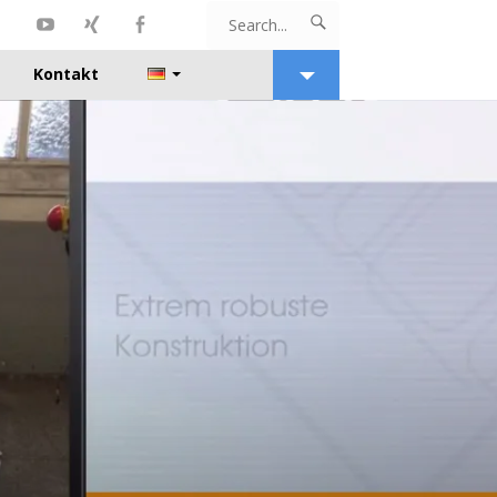

Search
Youtube
XING
Facebook
Search
Kontakt
for...
View
Widgets