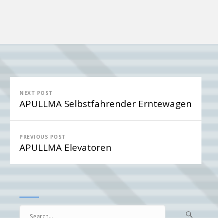
Beitragsnavigation
NEXT POST
APULLMA Selbstfahrender Erntewagen
PREVIOUS POST
APULLMA Elevatoren
Search

Searc
for...