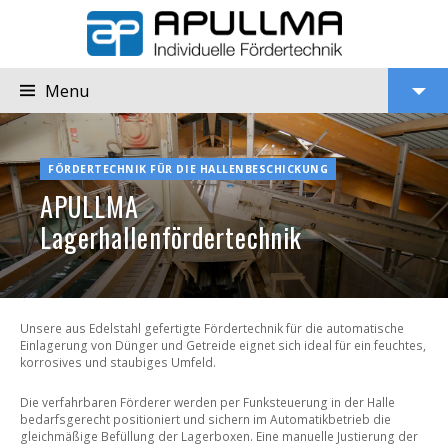
Menu
APULLMA
Lagerhallenfördertechnik
View
FÖRDERTECHNIK FÜR DIE HALLENBESCHICKUNG
Widgets
APULLMA
Lagerhallenfördertechnik
Unsere aus Edelstahl gefertigte Fördertechnik für die automatische
Einlagerung von Dünger und Getreide eignet sich ideal für ein feuchtes,
korrosives und staubiges Umfeld.
Die verfahrbaren Förderer werden per Funksteuerung in der Halle
bedarfsgerecht positioniert und sichern im Automatikbetrieb die
gleichmäßige Befüllung der Lagerboxen. Eine manuelle Justierung der