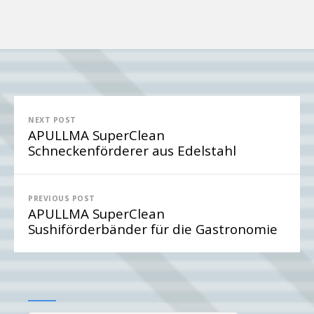
Beitragsnavigation
NEXT POST
APULLMA SuperClean
Schneckenförderer aus Edelstahl
PREVIOUS POST
APULLMA SuperClean
Sushiförderbänder für die Gastronomie