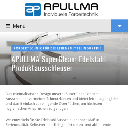
Menu
APULLMA
SuperClean:
View
Edelstahl
FÖRDERTECHNIK FÜR DIE LEBENSMITTELINDUSTRIE
Produktausschleuser
Widgets
APULLMA SuperClean: Edelstahl
Produktausschleuser
Das minimalistische Design unserer SuperClean Edelstahl-
Ausschleuser vermeidet Schmutzkanten und bietet leicht zugängliche
und damit einfach zu reinigende Oberflächen, um höchsten
hygienischen Ansprüchen zu genügen.
Wir entwickeln für Sie Edelstahl Ausschleuser nach Maß in
Serienqualität. Selbstverständlich gehört die zu- und abführende