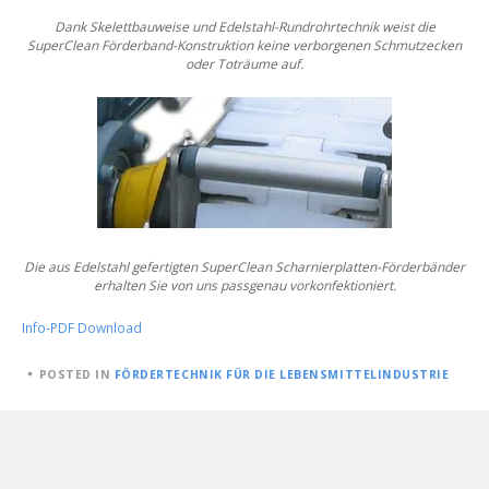
Dank Skelettbauweise und Edelstahl-Rundrohrtechnik weist
die
SuperClean Förderband-Konstruktion keine verborgenen
Schmutzecken
oder Toträume auf.
Die aus Edelstahl gefertigten SuperClean
Scharnierplatten-Förderbänder
erhalten
Sie von uns passgenau vorkonfektioniert.
Info-PDF Download
POSTED
POSTED IN
FÖRDERTECHNIK FÜR DIE LEBENSMITTELINDUSTRIE
ON
28.
DEZEMBER
2017