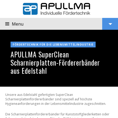
Menu
APULLMA
SuperClean
View
Scharnierplatten-
FÖRDERTECHNIK FÜR DIE LEBENSMITTELINDUSTRIE
Fördererbänder
aus
Widgets
APULLMA SuperClean
Edelstahl
Scharnierplatten-Fördererbänder
aus Edelstahl
Unsere aus Edelstahl gefertigten SuperClean
Scharnierplattenfördererbänder sind speziell auf höchste
Hygieneanforderungen in der Lebensmittelindustrie zugeschnitten.
Die Scharnierplattenfördererbänder für Kunststoffgliederketten oder