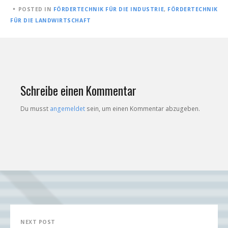
POSTED
POSTED IN
FÖRDERTECHNIK FÜR DIE INDUSTRIE
,
FÖRDERTECHNIK
ON
FÜR DIE LANDWIRTSCHAFT
28.
DEZEMBER
2017
Schreibe einen Kommentar
Du musst
angemeldet
sein, um einen Kommentar abzugeben.
Beitragsnavigation
NEXT POST