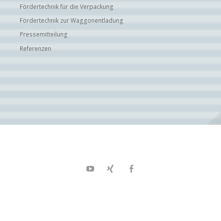
Fördertechnik für die Verpackung
Fördertechnik zur Waggonentladung
Pressemitteilung
Referenzen
Youtube
XING
Facebook